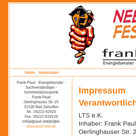
Home
Impressum
Frank Pauli - Energieberater -
Sachverständiger -
Impressum
Schimmelpilzexperte
Frank Pauli
Verantwortlich
Oerlinghauser Str. 25
32108 Bad Salzuflen
Tel.: 05222-62920
LTS e.K.
Fax.: 05222-629220
info[at]pauli-shk[dot]de
Inhaber: Frank Paul
www.pauli-shk.de
Oerlinghauser Str. 